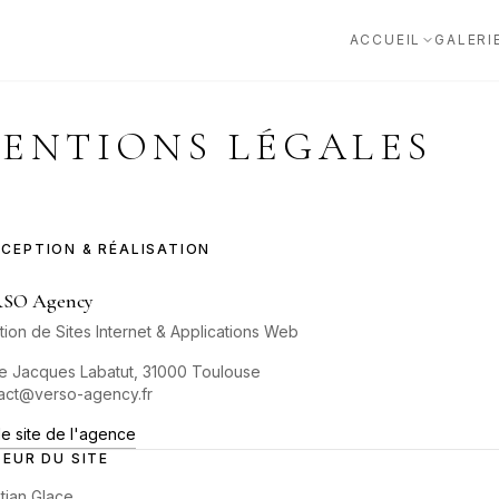
ACCUEIL
GALERI
BIOGRAPHIE
Parcours
ENTIONS LÉGALES
VIDÉO
Conversation
ÉCRITURE
CEPTION & RÉALISATION
Atelier d'écriture et bibliographie
SO Agency
tion de Sites Internet & Applications Web
e Jacques Labatut, 31000 Toulouse
act@verso-agency.fr
 le site de l'agence
TEUR DU SITE
stian Glace