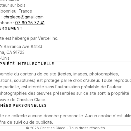
pteur sur bois
bonnieu, France
 :
chrglace@gmail.com
phone :
07 60 25 77 41
ERGEMENT
ite est hébergé par Vercel Inc.
N Barranca Ave #4133
na, CA 91723
s-Unis
PRIÉTÉ INTELLECTUELLE
emble du contenu de ce site (textes, images, photographies,
trations, sculptures) est protégé par le droit d
'
auteur. Toute reproduc
partielle, est interdite sans l
'
autorisation préalable de l
'
auteur.
photographies des œuvres présentées sur ce site sont la propriété
usive de Christian Glace.
NÉES PERSONNELLES
ite ne collecte aucune donnée personnelle. Aucun cookie n
'
est util
ins de suivi ou de publicité.
©
2026
Christian Glace - Tous droits réservés