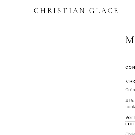
CHRISTIAN GLACE
M
CON
VER
Créa
4 Ru
cont
Voir
ÉDI
Chri