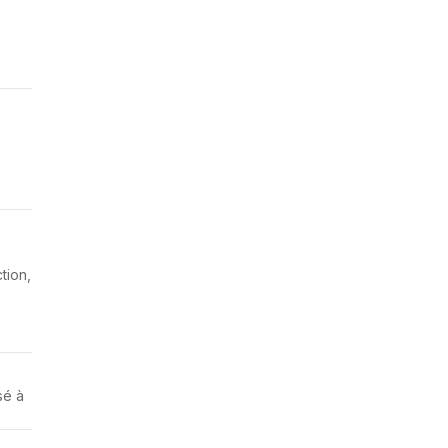
tion,
isé à