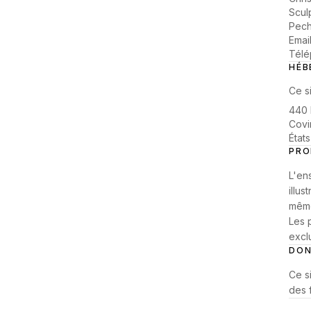
Scul
Pech
Email
Télé
HÉB
Ce s
440 
Covi
État
PRO
L
'
ens
illus
même 
Les 
excl
DON
Ce s
des f